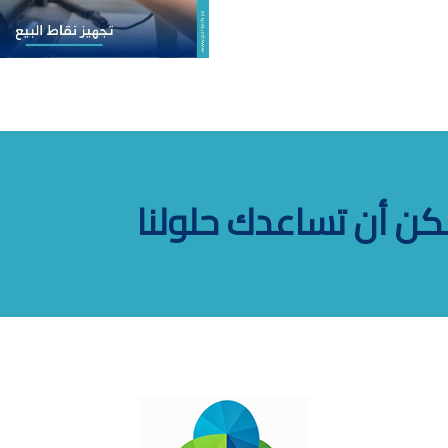
كن أن تساعدك حلولنا