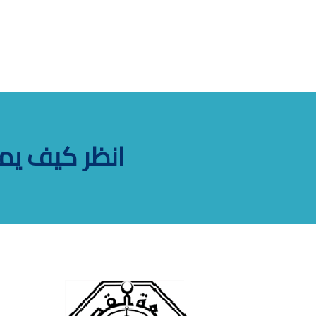
انظر كيف يم